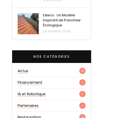
6 MAI 2025
Exteco : Un Modèle
Inspirant de Franchise
Écologique
25 FÉVRIER 2025
NOS CATÉGORIES
Actus
15
Financement
1
IA et Robotique
1
Partenaires
1
Restauration
4